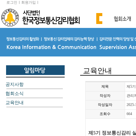
로그인
회원가입
교육안내
공지사항
제목
제5기
협회소식
작성자
관리
교육안내
작성일자
2025-
조회수
664
제5
기 정보통신감리 실