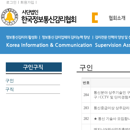
로그인
회원가입
구인
구인
번호
구직
통신분야 상주기술인 구인 [
284
구 / CCTV 및 단지경험자
283
통신중급이상 상주감리
282
★ 통신 기술사 모집합
엔지니어링산업진흥법에