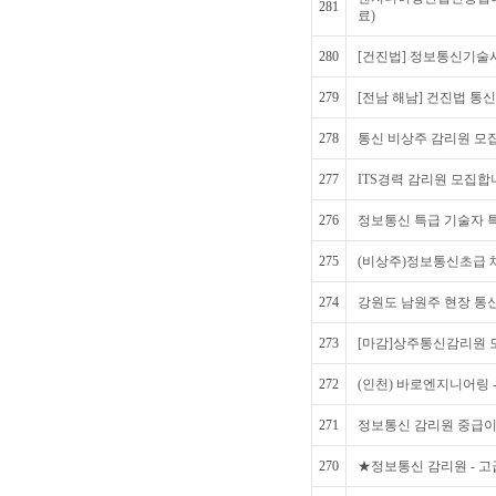
281
료)
280
[건진법] 정보통신기술
279
[전남 해남] 건진법 통
278
통신 비상주 감리원 모
277
ITS경력 감리원 모집합
276
정보통신 특급 기술자 
275
(비상주)정보통신초급
274
강원도 남원주 현장 통
273
[마감]상주통신감리원 모
272
(인천) 바로엔지니어링 
271
정보통신 감리원 중급이
270
★정보통신 감리원 - 