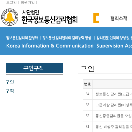
로그인
회원가입
구인
구인
번호
구직
84
정보통신 감리원(고급이
83
고급이상 감리원(비상주
82
통신중급감리원을 모십
81
통신 비상주 감리원을 