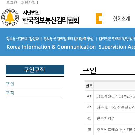
로그인
회원가입
구인
구인
번호
구직
43
정보통신감리원(특급) 
42
상주 및 비상주 통신감리
41
근무지역 ?
40
주은에프에스 통신감리원