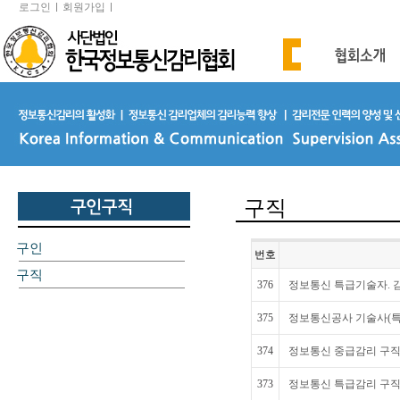
로그인
회원가입
구직
구인
번호
구직
376
정보통신 특급기술자. 감
375
정보통신공사 기술사(특급
374
정보통신 중급감리 구
373
정보통신 특급감리 구직 희